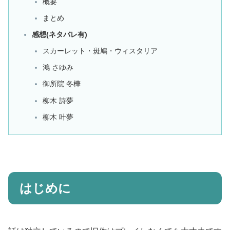
概要
まとめ
感想(ネタバレ有)
スカーレット・斑鳩・ウィスタリア
鴻 さゆみ
御所院 冬樺
柳木 詩夢
柳木 叶夢
はじめに