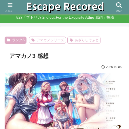
人生と違いノベルゲームは無限にある
メニュー
検索
7/27「プトリカ 2nd.cut:For the Exquisite Attire 感想」投稿
ランクA
アマカノシリーズ
あざらしそふと
アマカノ3 感想
2025.10.06