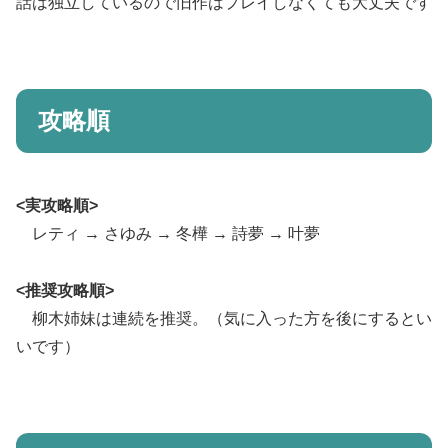
話は独立しているので旧作はプレイしなくても大丈夫です
攻略順
<実攻略順>
レティ → さゆみ → 冬樺 → 詩夢 → 叶夢
<推奨攻略順>
柳木姉妹は連続を推奨。（気に入った方を後にするとい
いです）