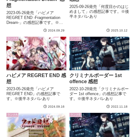
想
2025-09-26発売「何度目かのはじ
めまして」の感想記事です。※後
2023-05-26発売「ハピメア
半ネタバレあり
REGRET END -Fragmentation
Dream-」の感想記事です。※後
半ネタバレあり
2024.09.29
2025.10.12
ランクA
ランクB
ハピメア REGRET END 感
クリミナルボーダー 1st
想
offence 感想
2023-05-26発売「ハピメア
2022-10-28発売「クリミナルボー
REGRET END」の感想記事で
ダー 1st offence」の感想記事で
す。※後半ネタバレあり
す。※後半ネタバレあり
2024.09.16
2022.11.18
ランクA
ランクB