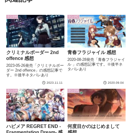
ランクA
ランクC
クリミナルボーダー 2nd
青春フラジャイル 感想
offence 感想
2020-08-28発売「青春フラジャイ
ル 」の感想記事です。※後半ネ
2023-05-26発売「クリミナルボー
タバレあり
ダー 2nd offence」の感想記事で
す。※後半ネタバレあり
2023.11.11
2020.09.04
ランクA
ランクA
ハピメア REGRET END -
何度目かのはじめまして
Fragmentation Dream- 感
感想