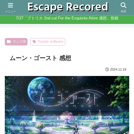
人生と違いノベルゲームは無限にある
メニュー
検索
7/27「プトリカ 2nd.cut:For the Exquisite Attire 感想」投稿
ランクB
Purple software
ムーン・ゴースト 感想
2024.11.19