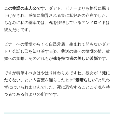
この物語の主人公です。
ダアト、ビナーよりも格段に掘り
下げがされ、感情に翻弄される実に私好みの存在でした。
ちなみに私の基準では、魂を獲得しているアンドロイドは
彼女だけです。
ビナーへの愛憎からくる自己矛盾、生まれて間もないダア
トと会話し己を知り涙する姿、葬送の鐘への憐憫の情、故
郷への郷愁。そのどれもが
魂を持つ者の美しい苦悩
です。
ですが特筆すべきはやはり終わり方ですね。彼女が
「死に
たくない」
という言葉を漏らしたとき
“素晴らしい”
と思わ
ずにはいられませんでした。死に恐怖することこそ魂を持
つ者である何よりの所作です。