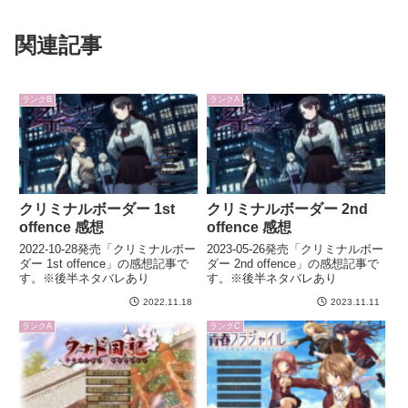
関連記事
ランクB
ランクA
クリミナルボーダー 1st
クリミナルボーダー 2nd
offence 感想
offence 感想
2022-10-28発売「クリミナルボー
2023-05-26発売「クリミナルボー
ダー 1st offence」の感想記事で
ダー 2nd offence」の感想記事で
す。※後半ネタバレあり
す。※後半ネタバレあり
2022.11.18
2023.11.11
ランクA
ランクC