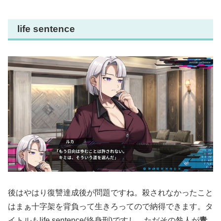
life sentence
後はやはり復讐達成後が問題ですね。殺されなかったこと
はまぁ十字架を背負って生きろってので納得できます。タ
イトルもlife sentence(終身刑)ですし、ただその咎人が
青