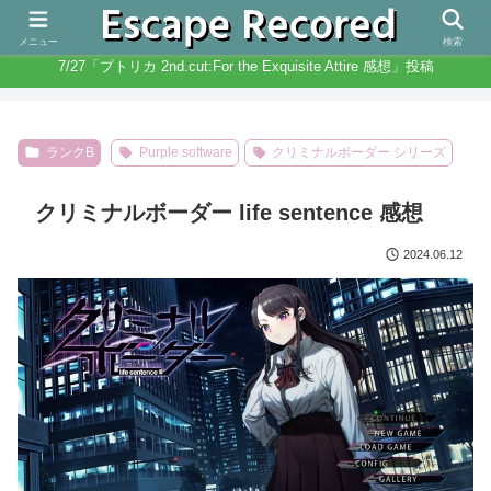
人生と違いノベルゲームは無限にある
メニュー
検索
7/27「プトリカ 2nd.cut:For the Exquisite Attire 感想」投稿
ランクB
Purple software
クリミナルボーダー シリーズ
クリミナルボーダー life sentence 感想
2024.06.12