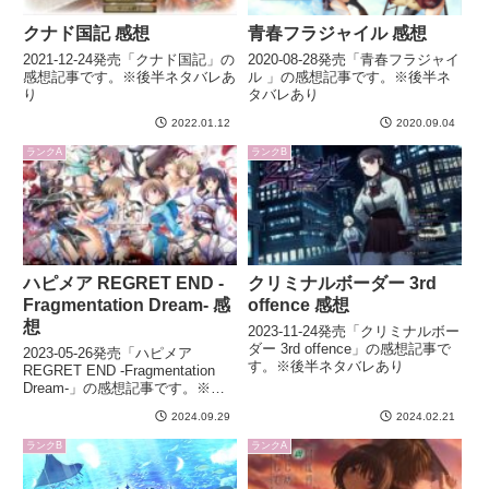
クナド国記 感想
青春フラジャイル 感想
2021-12-24発売「クナド国記」の
2020-08-28発売「青春フラジャイ
感想記事です。※後半ネタバレあ
ル 」の感想記事です。※後半ネ
り
タバレあり
2022.01.12
2020.09.04
ランクA
ランクB
ハピメア REGRET END -
クリミナルボーダー 3rd
Fragmentation Dream- 感
offence 感想
想
2023-11-24発売「クリミナルボー
ダー 3rd offence」の感想記事で
2023-05-26発売「ハピメア
す。※後半ネタバレあり
REGRET END -Fragmentation
Dream-」の感想記事です。※後
半ネタバレあり
2024.09.29
2024.02.21
ランクB
ランクA