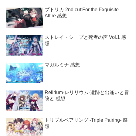
プトリカ 2nd.cut:For the Exquisite
Attire 感想
ストレイ・シープと死者の声 Vol.1 感
想
マガルミナ 感想
Relirium-レリリウム-遺跡と出逢いと冒
険と 感想
トリプルペアリング -Triple Pairing- 感
想