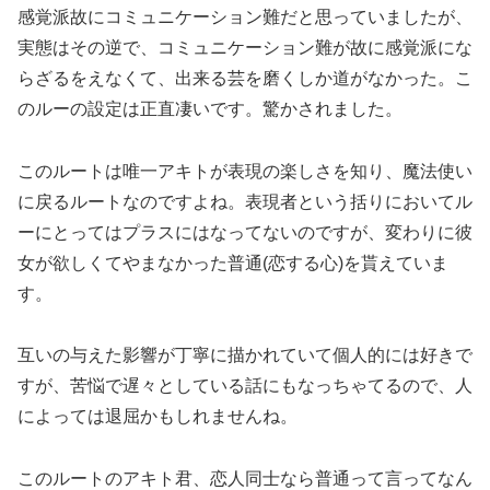
感覚派故にコミュニケーション難だと思っていましたが、
実態はその逆で、コミュニケーション難が故に感覚派にな
らざるをえなくて、出来る芸を磨くしか道がなかった。こ
のルーの設定は正直凄いです。驚かされました。
このルートは唯一アキトが表現の楽しさを知り、魔法使い
に戻るルートなのですよね。表現者という括りにおいてル
ーにとってはプラスにはなってないのですが、変わりに彼
女が欲しくてやまなかった普通(恋する心)を貰えていま
す。
互いの与えた影響が丁寧に描かれていて個人的には好きで
すが、苦悩で遅々としている話にもなっちゃてるので、人
によっては退屈かもしれませんね。
このルートのアキト君、恋人同士なら普通って言ってなん