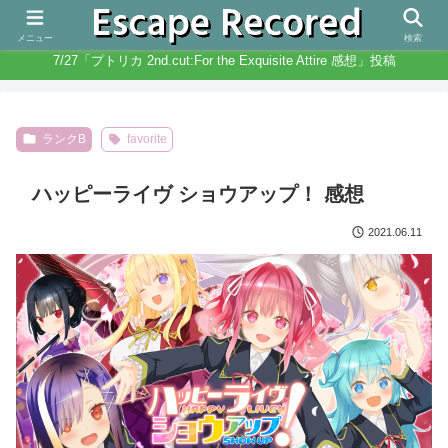
人生と違いノベルゲームは無限にある
メニュー
検索
7/27「プトリカ 2nd.cut:For the Exquisite Attire 感想」投稿
ランクB
favorite
ハッピーライヴ ショウアップ！ 感想
2021.06.11