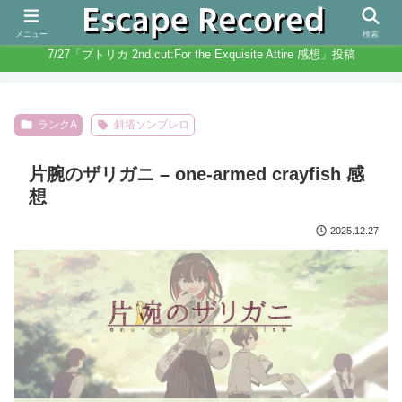
人生と違いノベルゲームは無限にある
メニュー
検索
7/27「プトリカ 2nd.cut:For the Exquisite Attire 感想」投稿
ランクA
斜塔ソンブレロ
片腕のザリガニ – one-armed crayfish 感
想
2025.12.27