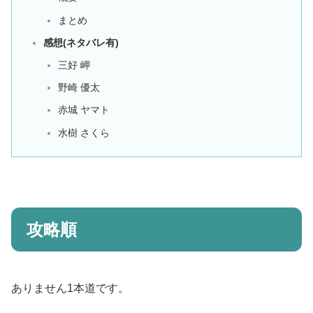
まとめ
感想(ネタバレ有)
三好 岬
野崎 優太
赤城 ヤマト
水樹 さくら
攻略順
ありません1本道です。