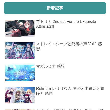
新着記事
プトリカ 2nd.cut:For the Exquisite
Attire 感想
ストレイ・シープと死者の声 Vol.1 感
想
マガルミナ 感想
Relirium-レリリウム-遺跡と出逢いと冒
険と 感想