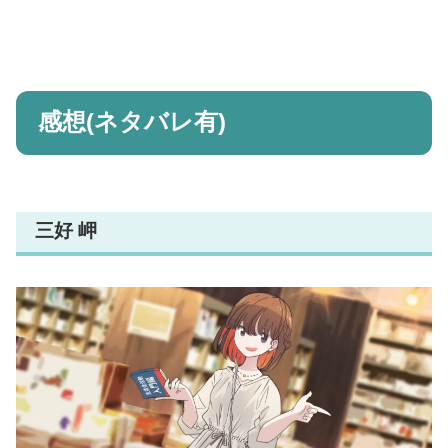
感想(ネタバレ有)
三好 岬