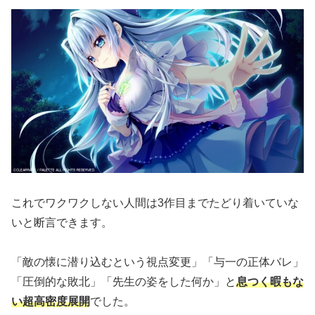
これでワクワクしない人間は3作目までたどり着いていな
いと断言できます。
「敵の懐に潜り込むという視点変更」「与一の正体バレ」
「圧倒的な敗北」「先生の姿をした何か」と
息つく暇もな
い超高密度展開
でした。