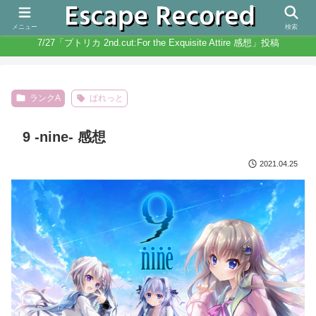
人生と違いノベルゲームは無限にある
メニュー
検索
7/27「プトリカ 2nd.cut:For the Exquisite Attire 感想」投稿
ランクA
ぱれっと
9 -nine- 感想
2021.04.25