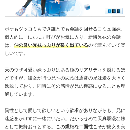
ボケもツッコミもでき誰とでも会話を回せるコミュ強妹。
個人的に「にぃに」呼びがお気に入り。新海兄妹の会話
は、
仲の良い兄妹っぷりが良く出ている
ので読んでいて楽
しいです。
天のウザ可愛い妹っぷりはある種のリアリティを感じるほ
どですが、彼女が持つ兄への恋慕は通常の兄妹愛を大きく
逸脱しており、同時にその感情が兄の迷惑になることも理
解しています。
異性として愛して欲しいという欲求がありながらも、兄に
迷惑をかけずに一緒にいたい。だからせめて天真爛漫な妹
として振舞おうとする。この
繊細な二面性
こそが彼女を実