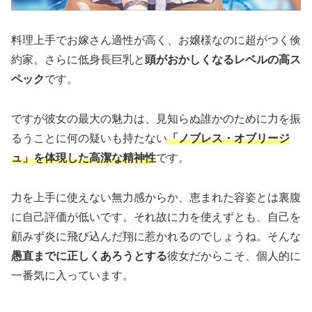
料理上手でお嫁さん適性が高く、お嬢様なのに超がつく倹
約家。さらに低身長巨乳と
頭がおかしくなるレベルの高ス
ペック
です。
ですが彼女の最大の魅力は、見知らぬ誰かのために力を振
るうことに何の疑いも持たない
「ノブレス・オブリージ
ュ」を体現した高潔な精神性
です。
力を上手に使えない無力感からか、恵まれた容姿とは裏腹
に自己評価が低いです。それ故に力を使えずとも、自己を
顧みず炎に飛び込んだ翔に惹かれるのでしょうね。そんな
愚直までに正しくあろうとする
彼女だからこそ、個人的に
一番気に入っています。