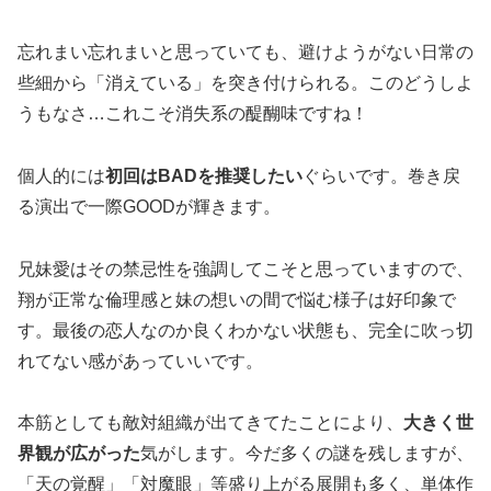
忘れまい忘れまいと思っていても、避けようがない日常の
些細から「消えている」を突き付けられる。このどうしよ
うもなさ…これこそ消失系の醍醐味ですね！
個人的には
初回はBADを推奨したい
ぐらいです。巻き戻
る演出で一際GOODが輝きます。
兄妹愛はその禁忌性を強調してこそと思っていますので、
翔が正常な倫理感と妹の想いの間で悩む様子は好印象で
す。最後の恋人なのか良くわかない状態も、完全に吹っ切
れてない感があっていいです。
本筋としても敵対組織が出てきてたことにより、
大きく世
界観が広がった
気がします。今だ多くの謎を残しますが、
「天の覚醒」「対魔眼」等盛り上がる展開も多く、単体作