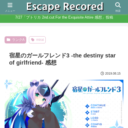
人生と違いノベルゲームは無限にある
メニュー
検索
7/27「プトリカ 2nd.cut:For the Exquisite Attire 感想」投稿
ランクA
mirai
宿星のガールフレンド3 -the destiny star
of girlfriend- 感想
2019.08.15