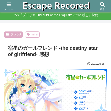
人生と違いノベルゲームは無限にある
メニュー
検索
7/27「プトリカ 2nd.cut:For the Exquisite Attire 感想」投稿
ランクA
mirai
宿星のガールフレンド -the destiny star
of girlfriend- 感想
2019.05.28