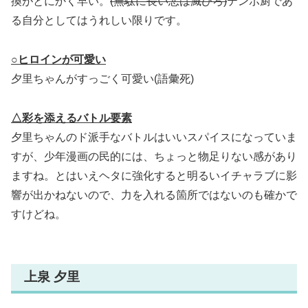
換がとにかく早い。
(無駄に長い悪は滅びろ)
テンポ厨であ
る自分としてはうれしい限りです。
○
ヒロインが可愛い
夕里ちゃんがすっごく可愛い(語彙死)
△彩を添えるバトル要素
夕里ちゃんのド派手なバトルはいいスパイスになっていま
すが、少年漫画の民的には、ちょっと物足りない感があり
ますね。とはいえヘタに強化すると明るいイチャラブに影
響が出かねないので、力を入れる箇所ではないのも確かで
すけどね。
上泉 夕里