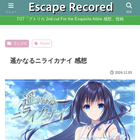
人生と違いノベルゲームは無限にある
メニュー
検索
7/27「プトリカ 2nd.cut:For the Exquisite Attire 感想」投稿
ランクC
Navel
遥かなるニライカナイ 感想
2024.11.03