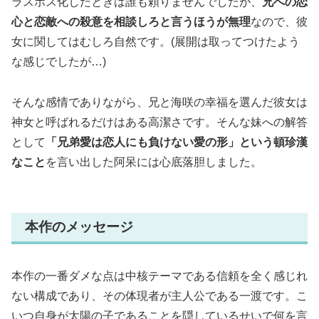
ラスボス化したときは誰も頼りませんでしたが、
兄への恋
心と恋敵への殺意を相談しろと言うほうが無理
なので、彼
女に関してはむしろ自然です。(展開は取ってつけたよう
な感じでしたが…)
そんな感情でありながら、兄と海咲の幸福を選んだ彼女は
神女と呼ばれるだけはある高潔さです。そんな妹への解答
として
「兄弟愛は恋人にも負けない愛の形」という頓珍漢
なこと
を言い出した阿呆には心底落胆しました。
本作のメッセージ
本作の一番ダメな点は中核テーマである信頼を全く感じれ
ない構成であり、その体現者が主人公である一渡です。こ
いつ自身が太陽の子であることを隠しているせいで何を言