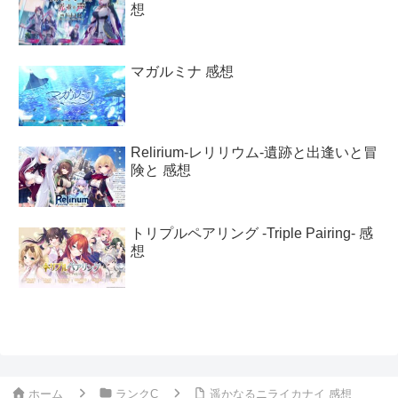
想
マガルミナ 感想
Relirium-レリリウム-遺跡と出逢いと冒
険と 感想
トリプルペアリング -Triple Pairing- 感
想
ホーム
ランクC
遥かなるニライカナイ 感想